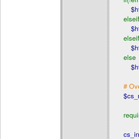
$h
elsei
$h
elsei
$h
else
$h
# Ove
$cs_
requ
cs_in