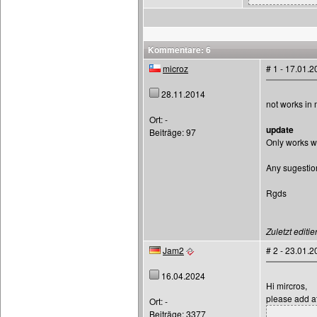
Kommentare: 6
microz
# 1 - 17.01.
28.11.2014
not works in m
Ort: -
update
Beiträge: 97
Only works w
Any sugestio
Rgds
Zuletzt editie
Jam2
# 2 - 23.01.
16.04.2024
Hi mircros,
please add a
Ort: -
Beiträge: 3377