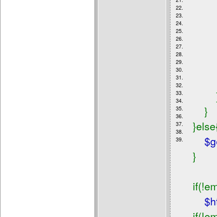
i
22.
23.
24.
25.
el
26.
27.
28.
29.
el
30.
31.
32.
33.
34.
}
35.
36.
}else
37.
38.
$g
39.
}
if(!e
$h
if(!e