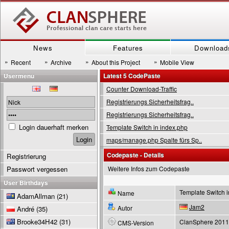
News
Features
Download
»
»
»
»
Recent
Archive
About this Project
Mobile View
Usermenu
Latest 5 CodePaste
Counter Download-Traffic
Registrierungs Sicherheitsfrag..
Registrierungs Sicherheitsfrag..
Login dauerhaft merken
Template Switch in index.php
maps/manage.php Spalte fürs Sp..
Codepaste - Details
Registrierung
Passwort vergessen
Weitere Infos zum Codepaste
User Birthdays
Template Switch i
Name
AdamAllman
(21)
Jam2
Autor
André
(35)
Brooke34H42
(31)
ClanSphere 2011
CMS-Version