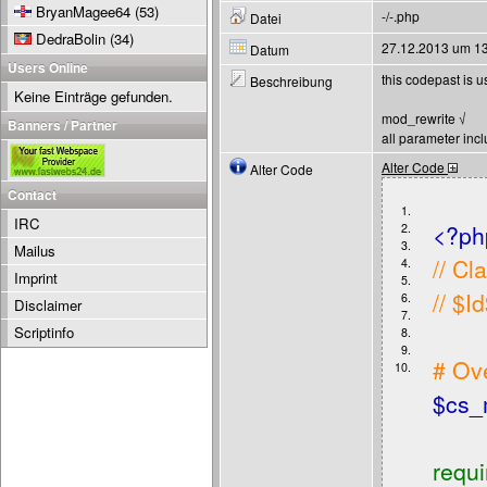
BryanMagee64
(53)
-/-.php
Datei
DedraBolin
(34)
27.12.2013 um 13
Datum
Users Online
this codepast is u
Beschreibung
Keine Einträge gefunden.
mod_rewrite √
Banners / Partner
all parameter inc
Alter Code
Alter Code
Contact
1.
IRC
<?ph
2.
3.
Mailus
// C
4.
Imprint
5.
// $I
6.
Disclaimer
7.
Scriptinfo
8.
9.
# Ove
10.
$cs_
requ