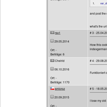
1.
var_
and post the 
what's the url
rsx1
# 3 - 25.04.
29.05.2014
How this cod
indexgerman.
Ort: -
Beiträge: 6
Chelrid
# 4 - 29.08.
06.10.2016
Funktioniert 
Ort: -
Beiträge: 1170
smicroz
# 5 - 18.05.
20.09.2015
I lose my old
Ort: -