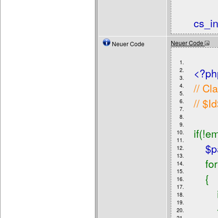
cs_in
Neuer Code
Neuer Code
1.
<?ph
2.
3.
// C
4.
5.
// $I
6.
7.
8.
9.
if(!e
10.
11.
$p
12.
13.
for
14.
15.
{
16.
17.
if
18.
19.
20.
21.