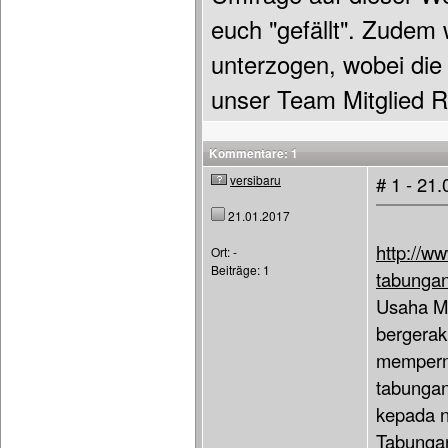
euch "gefällt". Zudem
unterzogen, wobei die
unser Team Mitglied Re
Kommentare: 1
versibaru
# 1 - 21
21.01.2017
http://w
Ort: -
Beiträge: 1
tabungan
Usaha Mi
bergerak
memperm
tabungan
kepada n
Tabungan