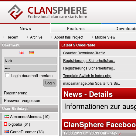
News
Features
Download
»
»
»
»
Recent
Archive
About this Project
Mobile View
Usermenu
Latest 5 CodePaste
Counter Download-Traffic
Registrierungs Sicherheitsfrag..
Registrierungs Sicherheitsfrag..
Login dauerhaft merken
Template Switch in index.php
maps/manage.php Spalte fürs Sp..
News - Details
Registrierung
Passwort vergessen
Informationen zur aus
User Birthdays
AlexandraMoose4
(19)
ClanSphere Faceboo
bigbaba
(61)
CarrieDummer
(73)
17.03.2013 um 20:33 Uhr -
hajo