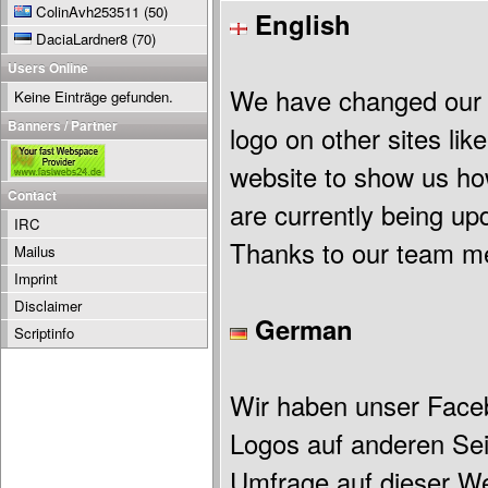
ColinAvh253511
(50)
English
DaciaLardner8
(70)
Users Online
We have changed our 
Keine Einträge gefunden.
Banners / Partner
logo on other sites li
website to show us how
Contact
are currently being up
IRC
Thanks to our team me
Mailus
Imprint
Disclaimer
German
Scriptinfo
Wir haben unser Face
Logos auf anderen Seit
Umfrage auf dieser We