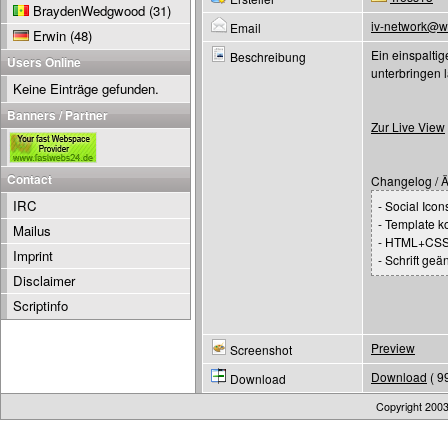
BraydenWedgwood
(31)
iv-network@w
Email
Erwin
(48)
Ein einspaltig
Beschreibung
Users Online
unterbringen 
Keine Einträge gefunden.
Banners / Partner
Zur Live View
Contact
Changelog / 
IRC
- Social Icon
- Template k
Mailus
- HTML+CSS 
Imprint
- Schrift geä
Disclaimer
Scriptinfo
Preview
Screenshot
Download
( 9
Download
Copyright 200