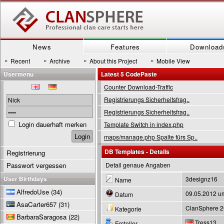
News
Features
Download
»
»
»
»
Recent
Archive
About this Project
Mobile View
Usermenu
Latest 5 CodePaste
Counter Download-Traffic
Registrierungs Sicherheitsfrag..
Registrierungs Sicherheitsfrag..
Login dauerhaft merken
Template Switch in index.php
maps/manage.php Spalte fürs Sp..
DB Templates - Details
Registrierung
Passwort vergessen
Detail genaue Angaben
User Birthdays
3designz16
Name
AlfredoUse
(34)
09.05.2012 u
Datum
AsaCarter657
(31)
ClanSphere 
Kategorie
BarbaraSaragosa
(22)
Tress13
Ersteller