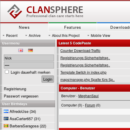
News
Features
Download
»
»
»
»
Recent
Archive
About this Project
Mobile View
Usermenu
Latest 5 CodePaste
Counter Download-Traffic
Registrierungs Sicherheitsfrag..
Registrierungs Sicherheitsfrag..
Login dauerhaft merken
Template Switch in index.php
maps/manage.php Spalte fürs Sp..
Computer - Benutzer
Registrierung
Passwort vergessen
Benutzer -
MeghanSaul
User Birthdays
Computer (0) -
Forum
(0)
AlfredoUse
(34)
AsaCarter657
(31)
BarbaraSaragosa
(22)