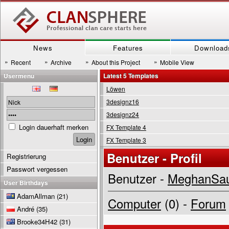
News
Features
Download
»
»
»
»
Recent
Archive
About this Project
Mobile View
Usermenu
Latest 5 Templates
Löwen
3designz16
3designz24
Login dauerhaft merken
FX Template 4
FX Template 3
Benutzer - Profil
Registrierung
Passwort vergessen
Benutzer -
MeghanSau
User Birthdays
AdamAllman
(21)
Computer
(0) -
Forum
André
(35)
Brooke34H42
(31)