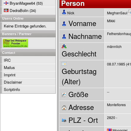
Person
BryanMagee64
(53)
DedraBolin
(34)
Nick
MeghanSaul
Users Online
Vorname
Mikki
Keine Einträge gefunden.
Banners / Partner
Nachname
Fetherstonhau
männlich
Geschlecht
Contact
IRC
08.07.1985 (41
Mailus
Geburtstag
Imprint
(Alter)
Disclaimer
Scriptinfo
Größe
--
Adresse
Montefiores
PLZ - Ort
2820 -
Mongolei