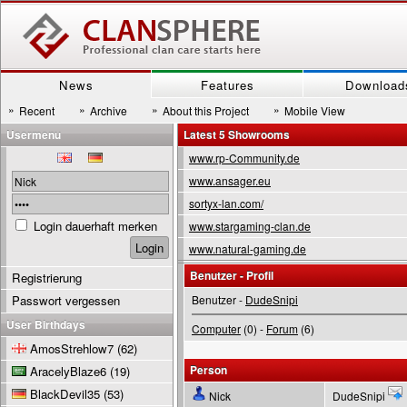
News
Features
Download
»
»
»
»
Recent
Archive
About this Project
Mobile View
Usermenu
Latest 5 Showrooms
www.rp-Community.de
www.ansager.eu
sortyx-lan.com/
Login dauerhaft merken
www.stargaming-clan.de
www.natural-gaming.de
Benutzer - Profil
Registrierung
Passwort vergessen
Benutzer -
DudeSnipi
User Birthdays
Computer
(0) -
Forum
(6)
AmosStrehlow7
(62)
Person
AracelyBlaze6
(19)
BlackDevil35
(53)
Nick
DudeSnipi