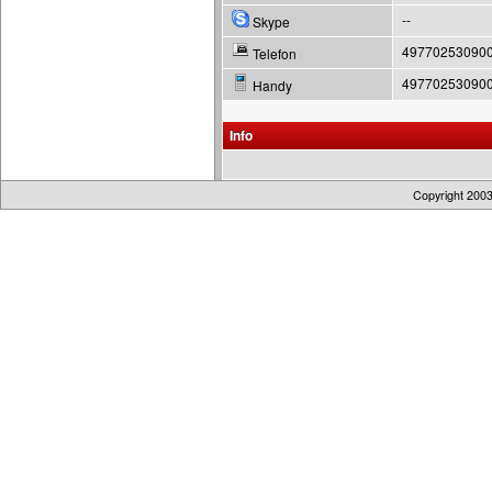
--
Skype
49770253090
Telefon
49770253090
Handy
Info
Copyright 200