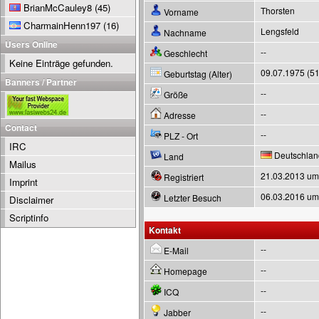
BrianMcCauley8
(45)
Thorsten
Vorname
CharmainHenn197
(16)
Lengsfeld
Nachname
Users Online
--
Geschlecht
Keine Einträge gefunden.
09.07.1975 (51
Geburtstag (Alter)
Banners / Partner
--
Größe
--
Adresse
Contact
--
PLZ - Ort
IRC
Deutschlan
Land
Mailus
21.03.2013 um
Registriert
Imprint
06.03.2016 um
Letzter Besuch
Disclaimer
Scriptinfo
Kontakt
--
E-Mail
--
Homepage
--
ICQ
--
Jabber