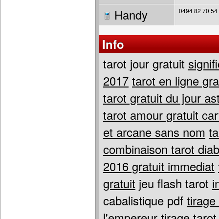
Handy
0494 82 70 54
Info
tarot jour gratuit
signif
2017
tarot en ligne gr
tarot gratuit du jour a
tarot amour gratuit ca
et arcane sans nom
t
combinaison tarot diab
2016 gratuit immediat
gratuit
jeu flash tarot
i
cabalistique pdf
tirage
l'empereur
tirage taro