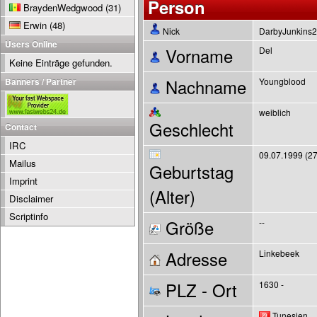
Person
BraydenWedgwood
(31)
Erwin
(48)
Nick
DarbyJunkins
Users Online
Vorname
Del
Keine Einträge gefunden.
Banners / Partner
Nachname
Youngblood
weiblich
Geschlecht
Contact
IRC
09.07.1999 (27
Mailus
Geburtstag
Imprint
(Alter)
Disclaimer
Scriptinfo
Größe
--
Adresse
Linkebeek
PLZ - Ort
1630 -
Tunesien