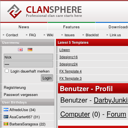
News
Features
Download
»
»
»
»
»
»
Contact
FAQ
Wiki
Issues
Blacklist
Link us
Usermenu
Latest 5 Templates
Löwen
3designz16
3designz24
Login dauerhaft merken
FX Template 4
FX Template 3
Benutzer - Profil
Registrierung
Passwort vergessen
Benutzer -
DarbyJunk
User Birthdays
AlfredoUse
(34)
Computer
(0) -
Forum
AsaCarter657
(31)
BarbaraSaragosa
(22)