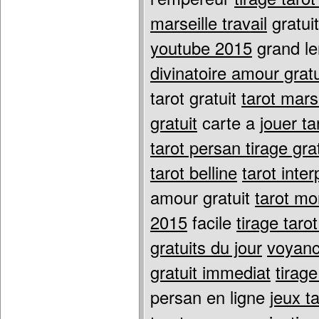
marseille travail
gratuit
youtube 2015
grand l
divinatoire amour gratu
tarot gratuit
tarot mars
gratuit
carte a
jouer ta
tarot persan tirage grat
tarot belline
tarot inter
amour gratuit
tarot mo
2015
facile
tirage taro
gratuits du jour
voyance
gratuit immediat
tirage
persan en ligne
jeux t