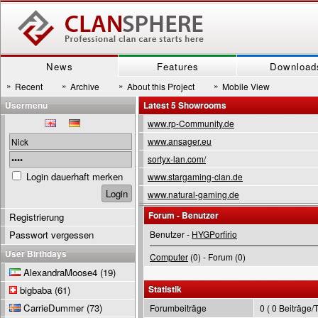
News
Features
Download
»
»
»
»
Recent
Archive
About this Project
Mobile View
Usermenu
Latest 5 Showrooms
www.rp-Community.de
www.ansager.eu
sortyx-lan.com/
Login dauerhaft merken
www.stargaming-clan.de
www.natural-gaming.de
Forum - Benutzer
Registrierung
Passwort vergessen
Benutzer -
HYGPorfirio
User Birthdays
Computer
(0) - Forum (0)
AlexandraMoose4
(19)
Statistik
bigbaba
(61)
CarrieDummer
(73)
Forumbeiträge
0 ( 0 Beiträge/