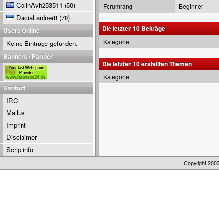
ColinAvh253511
(50)
Forumrang
Beginner
DaciaLardner8
(70)
Die letzten 10 Beiträge
Users Online
Kategorie
Keine Einträge gefunden.
Banners / Partner
Die letzten 10 erstellten Themen
Kategorie
Contact
IRC
Mailus
Imprint
Disclaimer
Scriptinfo
Copyright 200