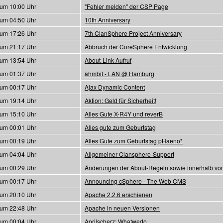
 um 10:00 Uhr
"Fehler melden" der CSP Page
 um 04:50 Uhr
10th Anniversary
 um 17:26 Uhr
7th ClanSphere Project Anniversary
 um 21:17 Uhr
Abbruch der CoreSphere Entwicklung
 um 13:54 Uhr
About-Link Aufruf
 um 01:37 Uhr
ähmbit - LAN @ Hamburg
 um 00:17 Uhr
Ajax Dynamic Content
 um 19:14 Uhr
Aktion: Geld für Sicherheit!
 um 15:10 Uhr
Alles Gute X-R4Y und reverB
 um 00:01 Uhr
Alles gute zum Geburtstag
 um 00:19 Uhr
Alles Gute zum Geburtstag pHaeno*
 um 04:04 Uhr
Allgemeiner Clansphere-Support
 um 00:29 Uhr
Änderungen der About-Regeln sowie innerhalb vo
 um 00:17 Uhr
Announcing cSphere - The Web CMS
 um 20:10 Uhr
Apache 2.2.6 erschienen
 um 22:48 Uhr
Apache in neuen Versionen
 um 00:04 Uhr
Aprilscherz: Whatwedo