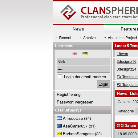
News
Feature
»
»
»
Recent
Archive
About this Project
Usermenu
Latest 5 Tem
Löwen
3designz16
3designz24
Login dauerhaft merken
FX Template
FX Template
News - List
Registrierung
Passwort vergessen
Gesamt: 29
User Birthdays
Kategorie
AlfredoUse
(34)
Datum
AsaCarter657
(31)
BarbaraSaragosa
(22)
18.09.2009