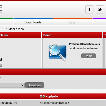
s
Downloads
Forum
»
Mobile View
plates
Demo
Probiere ClanSphere aus
und teste daran herum.
Demo
 4
 3
e
7
Kopfzeile
 um 08:36 Uhr
!! Sicherheitshinweis !!