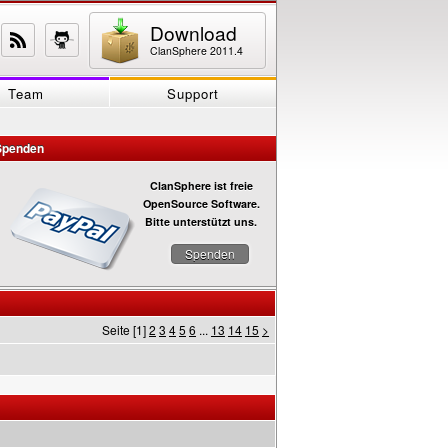
Download
ClanSphere 2011.4
Team
Support
Spenden
ClanSphere ist freie
OpenSource Software.
Bitte unterstützt uns.
Spenden
Seite [1]
2
3
4
5
6
...
13
14
15
>