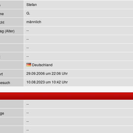
Stefan
e
G.
me
männlich
cht
--
g (Alter)
--
--
--
t
Deutschland
29.09.2006 um 22:06 Uhr
rt
10.08.2023 um 10:42 Uhr
Besuch
--
--
ge
--
--