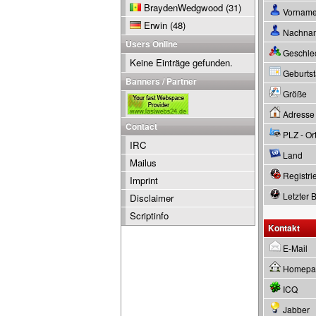
BraydenWedgwood
(31)
Vornam
Erwin
(48)
Nachna
Users Online
Geschle
Keine Einträge gefunden.
Geburtsta
Banners / Partner
Größe
Adresse
Contact
PLZ - Or
IRC
Land
Mailus
Registrie
Imprint
Letzter 
Disclaimer
Scriptinfo
Kontakt
E-Mail
Homepa
ICQ
Jabber