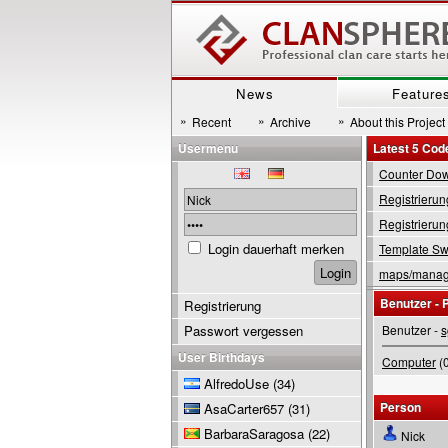
News
Feature
»
»
»
Recent
Archive
About this Project
Usermenu
Latest 5 Cod
Counter Down
Registrierun
Registrierun
Login dauerhaft merken
Template Swi
maps/manage
Benutzer - P
Registrierung
Passwort vergessen
Benutzer -
s
User Birthdays
Computer
(0
AlfredoUse
(34)
Person
AsaCarter657
(31)
BarbaraSaragosa
(22)
Nick