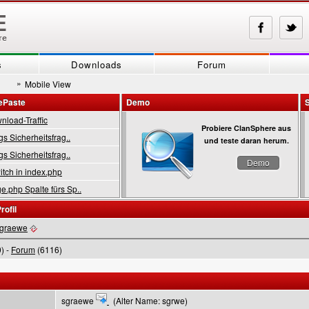
s
Downloads
Forum
»
Mobile View
ePaste
Demo
load-Traffic
Probiere ClanSphere aus
gs Sicherheitsfrag..
und teste daran herum.
gs Sicherheitsfrag..
Demo
tch in index.php
.php Spalte fürs Sp..
rofil
graewe
) -
Forum
(6116)
sgraewe
(Alter Name: sgrwe)