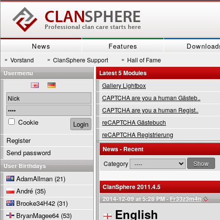
News
Features
Download
»
»
»
Vorstand
ClanSphere Support
Hall of Fame
Usermenu
Latest 5 Modules
Gallery Lightbox
CAPTCHA are you a human Gästeb..
CAPTCHA are you a human Regist..
Cookie
reCAPTCHA Gästebuch
reCAPTCHA Registrierung
Register
News - Recent
Send password
Category
User Birthdays
AdamAllman
(21)
ClanSphere 2011.4.5
André
(35)
2014-12-09 at 5:28 PM -
Fr33z3m4n
Brooke34H42
(31)
English
BryanMagee64
(53)