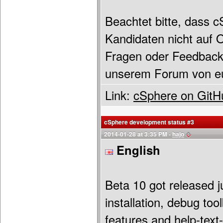
Beachtet bitte, dass 
Kandidaten nicht auf O
Fragen oder Feedback 
unserem Forum von eu
Link:
cSphere on GitH
cSphere development status #3
2014-01-28 at 3:35 PM -
hajo
English
Beta 10 got released j
installation, debug to
features and help-text