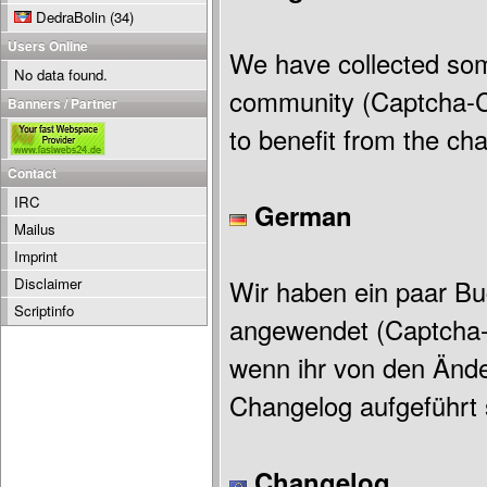
DedraBolin
(34)
Users Online
We have collected so
No data found.
community (Captcha-Cod
Banners / Partner
to benefit from the ch
Contact
IRC
German
Mailus
Imprint
Disclaimer
Wir haben ein paar B
Scriptinfo
angewendet (Captcha-C
wenn ihr von den Ände
Changelog aufgeführt 
Changelog