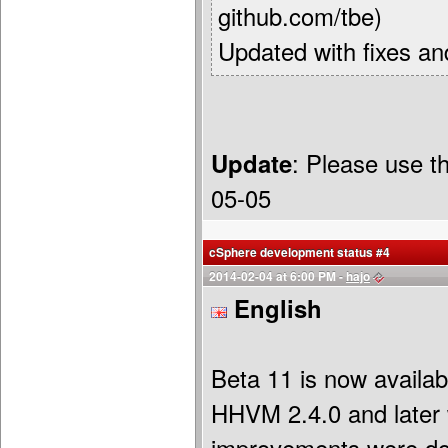
github.com/tbe)
Updated with fixes a
Update
: Please use t
05-05
cSphere development status #4
2014-02-04 at 6:00 PM -
hajo
English
Beta 11 is now availab
HHVM 2.4.0 and later 