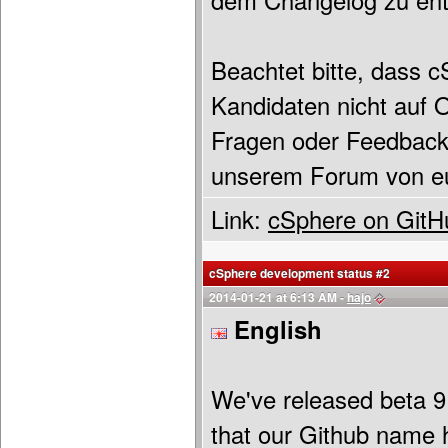
dem Changelog zu en
Beachtet bitte, dass 
Kandidaten nicht auf O
Fragen oder Feedback 
unserem Forum von eu
Link:
cSphere on GitH
cSphere development status #2
2014-01-21 at 6:13 AM -
hajo
English
We've released beta 9 
that our Github name