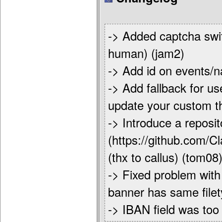
-> Added captcha swi
human) (jam2)
-> Add id on events/n
-> Add fallback for u
update your custom t
-> Introduce a reposi
(https://github.com/C
(thx to callus) (tom08
-> Fixed problem with
banner has same file
-> IBAN field was too 