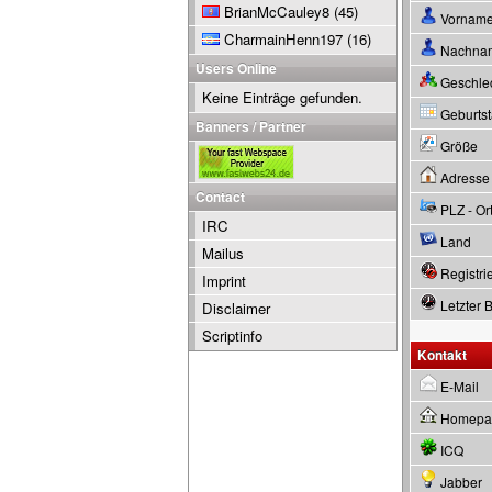
BrianMcCauley8
(45)
Vornam
CharmainHenn197
(16)
Nachna
Users Online
Geschle
Keine Einträge gefunden.
Geburtsta
Banners / Partner
Größe
Adresse
Contact
PLZ - Or
IRC
Land
Mailus
Registrie
Imprint
Letzter 
Disclaimer
Scriptinfo
Kontakt
E-Mail
Homepa
ICQ
Jabber