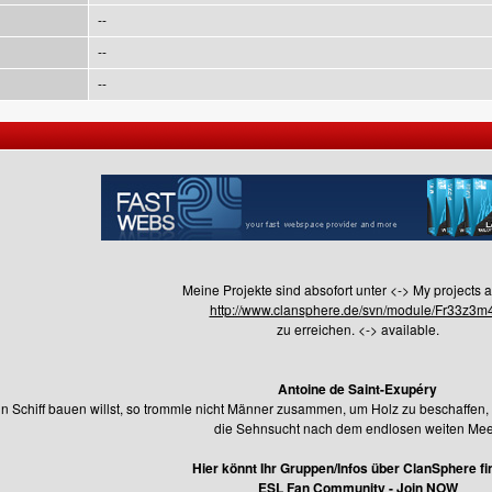
--
--
--
Meine Projekte sind absofort unter <-> My projects 
http://www.clansphere.de/svn/module/Fr33z3m
zu erreichen. <-> available.
Antoine de Saint-Exupéry
 Schiff bauen willst, so trommle nicht Männer zusammen, um Holz zu beschaffen, 
die Sehnsucht nach dem endlosen weiten Mee
Hier könnt Ihr Gruppen/Infos über ClanSphere fi
ESL Fan Community - Join NOW