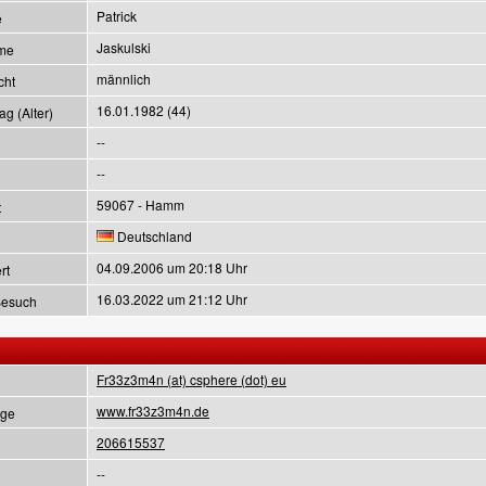
Patrick
e
Jaskulski
me
männlich
cht
16.01.1982 (44)
g (Alter)
--
--
59067 - Hamm
t
Deutschland
04.09.2006 um 20:18 Uhr
rt
16.03.2022 um 21:12 Uhr
Besuch
Fr33z3m4n (at) csphere (dot) eu
www.fr33z3m4n.de
ge
206615537
--