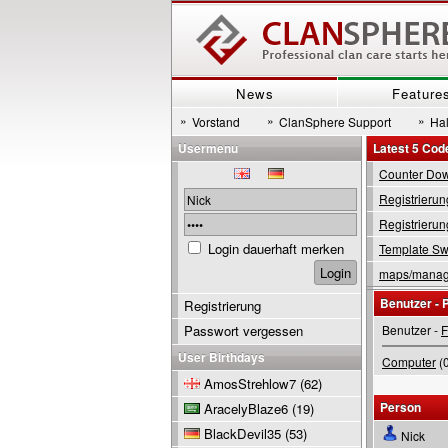
News
Feature
»
»
»
Vorstand
ClanSphere Support
Hal
Usermenu
Latest 5 Cod
Counter Down
Registrierun
Registrierun
Login dauerhaft merken
Template Swi
maps/manage
Benutzer - P
Registrierung
Passwort vergessen
Benutzer -
F
User Birthdays
Computer
(0
AmosStrehlow7
(62)
Person
AracelyBlaze6
(19)
BlackDevil35
(53)
Nick