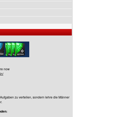
are now
4n/
Aufgaben zu verteilen, sondern lehre die Männer
r.
nden: