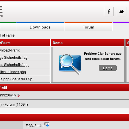
s
Downloads
Forum
l of Fame
ePaste
Demo
load-Traffic
Probiere ClanSphere aus
gs Sicherheitsfrag..
und teste daran herum.
gs Sicherheitsfrag..
Demo
tch in index.php
.php Spalte fürs Sp..
rofil
r33z3m4n
) -
Forum
(11094)
Fr33z3m4n