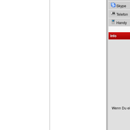
Skype
Telefon
Handy
Info
Wenn Du ein