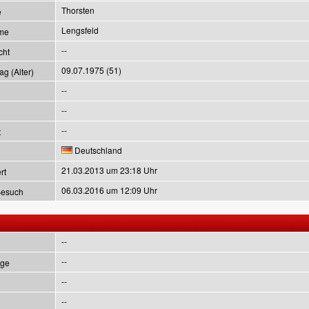
Thorsten
e
Lengsfeld
me
--
cht
09.07.1975 (51)
g (Alter)
--
--
--
t
Deutschland
21.03.2013 um 23:18 Uhr
rt
06.03.2016 um 12:09 Uhr
Besuch
--
--
ge
--
--