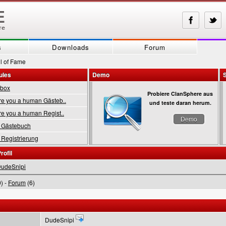
s
Downloads
Forum
l of Fame
ules
Demo
tbox
Probiere ClanSphere aus
 you a human Gästeb..
und teste daran herum.
 you a human Regist..
Demo
Gästebuch
Registrierung
rofil
udeSnipi
) -
Forum
(6)
DudeSnipi