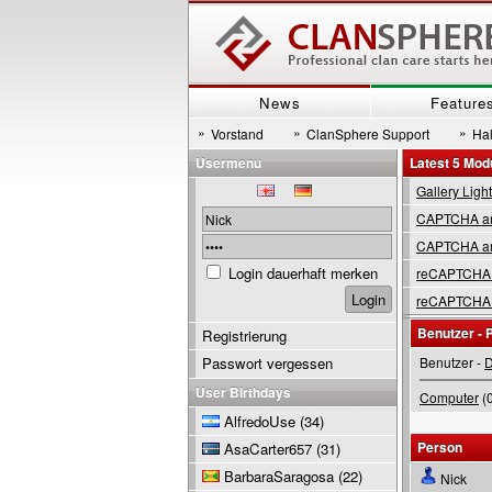
News
Feature
»
»
»
Vorstand
ClanSphere Support
Hal
Usermenu
Latest 5 Mod
Gallery Ligh
CAPTCHA are
CAPTCHA are
Login dauerhaft merken
reCAPTCHA 
reCAPTCHA 
Benutzer - P
Registrierung
Passwort vergessen
Benutzer -
D
User Birthdays
Computer
(0
AlfredoUse
(34)
Person
AsaCarter657
(31)
BarbaraSaragosa
(22)
Nick