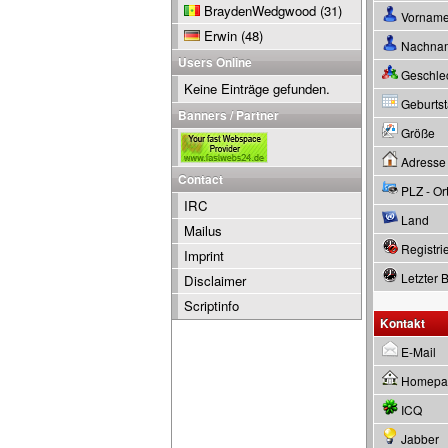
BraydenWedgwood
(31)
Vornam
Erwin
(48)
Nachna
Users Online
Geschle
Keine Einträge gefunden.
Geburtsta
Banners / Partner
Größe
Adresse
Contact
PLZ - Or
IRC
Land
Mailus
Registrie
Imprint
Letzter 
Disclaimer
Scriptinfo
Kontakt
E-Mail
Homepa
ICQ
Jabber