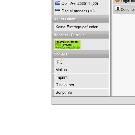
Login da
ColinAvh253511
(50)
Optione
DaciaLardner8
(70)
Users Online
Keine Einträge gefunden.
Banners / Partner
Contact
IRC
Mailus
Imprint
Disclaimer
Scriptinfo