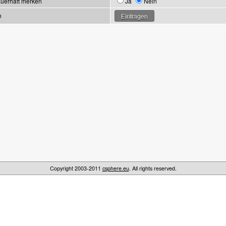
uerhaft merken
Ja
Nein
n
Copyright 2003-2011
csphere.eu
. All rights reserved.