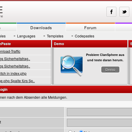
s
Downloads
Forum
»
»
»
les
Languages
Templates
Codepastes
ePaste
Demo
load-Traffic
Probiere ClanSphere aus
gs Sicherheitsfrag..
und teste daran herum.
gs Sicherheitsfrag..
Demo
tch in index.php
.php Spalte fürs Sp..
Login
inen nach dem Absenden alle Meldungen.
t