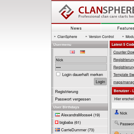
News
Feature
»
»
»
ClanSphere
Version Control
Modu
Usermenu
Latest 5 Cod
Counter Down
Registrierun
Registrierun
Login dauerhaft merken
Template Swi
maps/manage
Benutzer - 
Registrierung
Passwort vergessen
Hier ersche
User Birthdays
Nick
AlexandraMoose4
(19)
bigbaba
(61)
Passwor
CarrieDummer
(73)