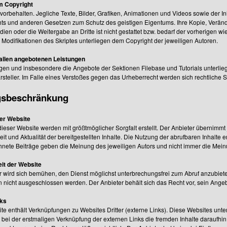
m Copyright
 vorbehalten. Jegliche Texte, Bilder, Grafiken, Animationen und Videos sowie der I
ts und anderen Gesetzen zum Schutz des geistigen Eigentums. Ihre Kopie, Verän
ien oder die Weitergabe an Dritte ist nicht gestattet bzw. bedarf der vorherigen
Modifikationen des Skriptes unterliegen dem Copyright der jeweiligen Autoren.
allen angebotenen Leistungen
ngen und insbesondere die Angebote der Sektionen Filebase und Tutorials unterlie
rsteller. Im Falle eines Verstoßes gegen das Urheberrecht werden sich rechtliche S
gsbeschränkung
ser Website
dieser Website werden mit größtmöglicher Sorgfalt erstellt. Der Anbieter übernimmt 
eit und Aktualität der bereitgestellten Inhalte. Die Nutzung der abrufbaren Inhalte 
nete Beiträge geben die Meinung des jeweiligen Autors und nicht immer die Mein
it der Website
r wird sich bemühen, den Dienst möglichst unterbrechungsfrei zum Abruf anzubiete
n nicht ausgeschlossen werden. Der Anbieter behält sich das Recht vor, sein Angeb
nks
e enthält Verknüpfungen zu Websites Dritter (externe Links). Diese Websites unter
t bei der erstmaligen Verknüpfung der externen Links die fremden Inhalte daraufhi