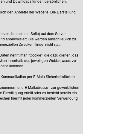
Kopien und Downloads für den persönlichen,
rch den Anbieter der Website. Die Darstellung
rzeit, betrachtete Seite) auf dem Server
d anonymisiert. Sie werden ausschließlich zu
erziellen Zwecken, findet nicht statt.
aten nennt man "Cookie", die dazu dienen, das
nktion innerhalb des jeweiligen Webbrowsers zu
Website kommen.
er Kommunikation per E-Mail) Sicherheitslücken
axnummern und E-Mailadresse - zur gewerblichen
 Einwilligung erteilt oder es besteht bereits ein
prechen hiermit jeder kommerziellen Verwendung