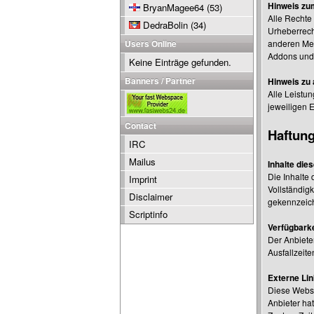
Hinweis zu
BryanMagee64
(53)
Alle Rechte
DedraBolin
(34)
Urheberrech
Users Online
anderen Med
Addons und 
Keine Einträge gefunden.
Banners / Partner
Hinweis zu 
Alle Leistu
jeweiligen E
Contact
Haftun
IRC
Mailus
Inhalte die
Die Inhalte 
Imprint
Vollständigk
Disclaimer
gekennzeich
Scriptinfo
Verfügbarke
Der Anbiete
Ausfallzeite
Externe Li
Diese Websit
Anbieter ha