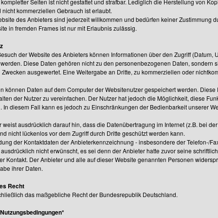
 kompletter Seiten ist nicht gestattet und strafbar. Lediglich die Herstellung von 
 nicht kommerziellen Gebrauch ist erlaubt.
ebsite des Anbieters sind jederzeit willkommen und bedürfen keiner Zustimmung du
te in fremden Frames ist nur mit Erlaubnis zulässig.
z
esuch der Website des Anbieters können Informationen über den Zugriff (Datum, Uh
 werden. Diese Daten gehören nicht zu den personenbezogenen Daten, sondern sin
n Zwecken ausgewertet. Eine Weitergabe an Dritte, zu kommerziellen oder nichtkomm
n können Daten auf dem Computer der Websitenutzer gespeichert werden. Diese D
halten der Nutzer zu vereinfachen. Der Nutzer hat jedoch die Möglichkeit, diese Fu
n. In diesem Fall kann es jedoch zu Einschränkungen der Bedienbarkeit unserer 
 weist ausdrücklich darauf hin, dass die Datenübertragung im Internet (z.B. bei d
nd nicht lückenlos vor dem Zugriff durch Dritte geschützt werden kann.
ung der Kontaktdaten der Anbieterkennzeichnung - insbesondere der Telefon-/F
ausdrücklich nicht erwünscht, es sei denn der Anbieter hatte zuvor seine schriftliche
her Kontakt. Der Anbieter und alle auf dieser Website genannten Personen widers
abe ihrer Daten.
es Recht
schließlich das maßgebliche Recht der Bundesrepublik Deutschland.
Nutzungsbedingungen*