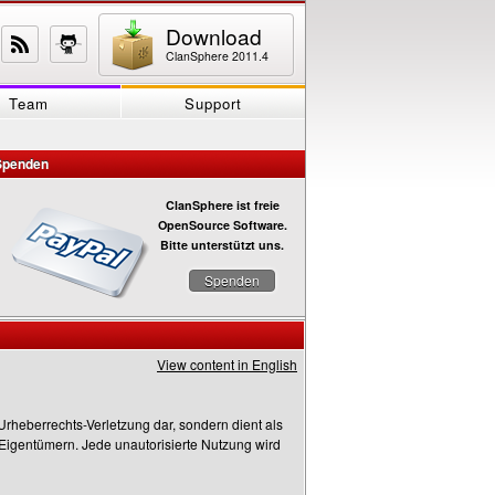
Download
ClanSphere 2011.4
Team
Support
Spenden
ClanSphere ist freie
OpenSource Software.
Bitte unterstützt uns.
Spenden
View content in English
heberrechts-Verletzung dar, sondern dient als
n Eigentümern. Jede unautorisierte Nutzung wird