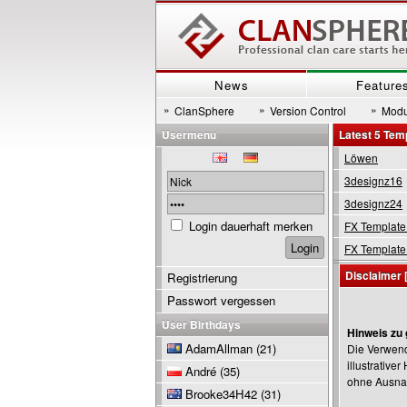
News
Feature
»
»
»
ClanSphere
Version Control
Modu
Usermenu
Latest 5 Tem
Löwen
3designz16
3designz24
Login dauerhaft merken
FX Template
FX Template
Disclaimer 
Registrierung
Passwort vergessen
User Birthdays
Hinweis zu
AdamAllman
(21)
Die Verwend
illustrative
André
(35)
ohne Ausnahm
Brooke34H42
(31)