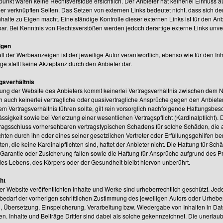
unkt waren keine Rechtsverstöße ersichtlich. Der Anbieter hat keinerlei Einfluss a
der verknüpften Seiten. Das Setzen von externen Links bedeutet nicht, dass sich de
nhalte zu Eigen macht. Eine ständige Kontrolle dieser externen Links ist für den A
bar. Bei Kenntnis von Rechtsverstößen werden jedoch derartige externe Links unve
igen
lt der Werbeanzeigen ist der jeweilige Autor verantwortlich, ebenso wie für den I
e stellt keine Akzeptanz durch den Anbieter dar.
gsverhältnis
zung der Website des Anbieters kommt keinerlei Vertragsverhältnis zwischen dem N
h auch keinerlei vertragliche oder quasivertragliche Ansprüche gegen den Anbieter
m Vertragsverhältnis führen sollte, gilt rein vorsorglich nachfolgende Haftungsbes
ssigkeit sowie bei Verletzung einer wesentlichen Vertragspflicht (Kardinalpflicht).
tragsschluss vorhersehbaren vertragstypischen Schadens für solche Schäden, die au
chten durch ihn oder eines seiner gesetzlichen Vertreter oder Erfüllungsgehilfen be
en, die keine Kardinalpflichten sind, haftet der Anbieter nicht. Die Haftung für Sc
arantie oder Zusicherung fallen sowie die Haftung für Ansprüche aufgrund des 
des Lebens, des Körpers oder der Gesundheit bleibt hiervon unberührt.
ht
ser Website veröffentlichten Inhalte und Werke sind urheberrechtlich geschützt. J
edarf der vorherigen schriftlichen Zustimmung des jeweiligen Autors oder Urhebers.
, Übersetzung, Einspeicherung, Verarbeitung bzw. Wiedergabe von Inhalten in D
n. Inhalte und Beiträge Dritter sind dabei als solche gekennzeichnet. Die unerlaub