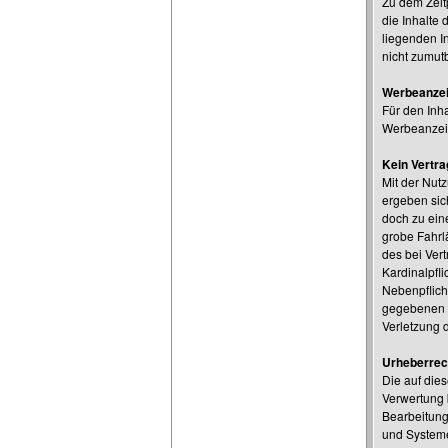
Zu dem Zeitp
die Inhalte 
liegenden I
nicht zumut
Werbeanze
Für den Inha
Werbeanzeig
Kein Vertra
Mit der Nut
ergeben sic
doch zu eine
grobe Fahrlä
des bei Ver
Kardinalpfli
Nebenpflicht
gegebenen G
Verletzung 
Urheberrec
Die auf die
Verwertung b
Bearbeitung
und Systeme