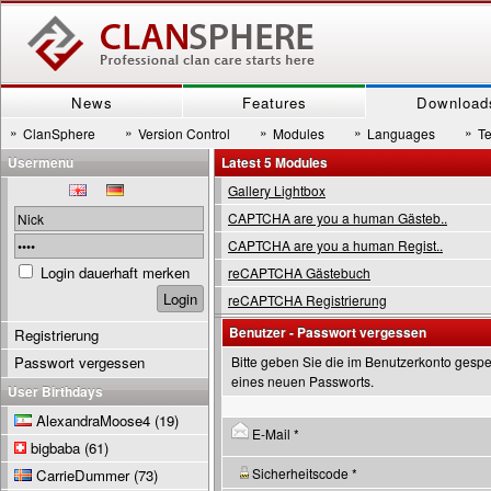
News
Features
Download
»
»
»
»
»
ClanSphere
Version Control
Modules
Languages
T
Usermenu
Latest 5 Modules
Gallery Lightbox
CAPTCHA are you a human Gästeb..
CAPTCHA are you a human Regist..
Login dauerhaft merken
reCAPTCHA Gästebuch
reCAPTCHA Registrierung
Benutzer - Passwort vergessen
Registrierung
Passwort vergessen
Bitte geben Sie die im Benutzerkonto gespe
eines neuen Passworts.
User Birthdays
AlexandraMoose4
(19)
E-Mail *
bigbaba
(61)
Sicherheitscode *
CarrieDummer
(73)