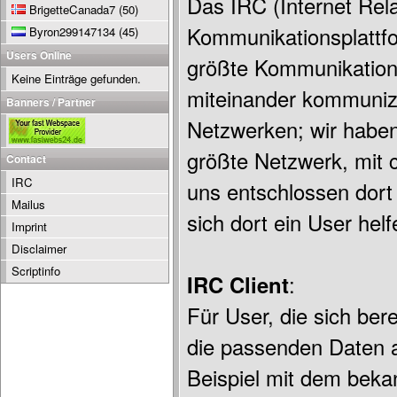
Das IRC (Internet Rela
BrigetteCanada7
(50)
Kommunikationsplattfor
Byron299147134
(45)
Users Online
größte Kommunikation 
Keine Einträge gefunden.
miteinander kommuniz
Banners / Partner
Netzwerken; wir haben
größte Netzwerk, mit 
Contact
IRC
uns entschlossen dort
Mailus
sich dort ein User hel
Imprint
Disclaimer
Scriptinfo
IRC Client
:
Für User, die sich ber
die passenden Daten 
Beispiel mit dem bek