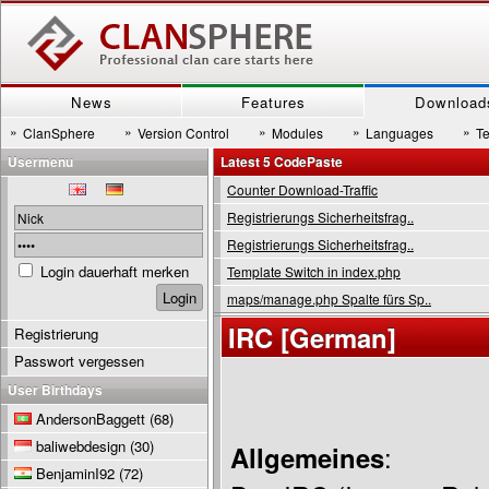
News
Features
Download
»
»
»
»
»
ClanSphere
Version Control
Modules
Languages
T
Usermenu
Latest 5 CodePaste
Counter Download-Traffic
Registrierungs Sicherheitsfrag..
Registrierungs Sicherheitsfrag..
Login dauerhaft merken
Template Switch in index.php
maps/manage.php Spalte fürs Sp..
IRC [German]
Registrierung
Passwort vergessen
User Birthdays
AndersonBaggett
(68)
baliwebdesign
(30)
Allgemeines
:
BenjaminI92
(72)