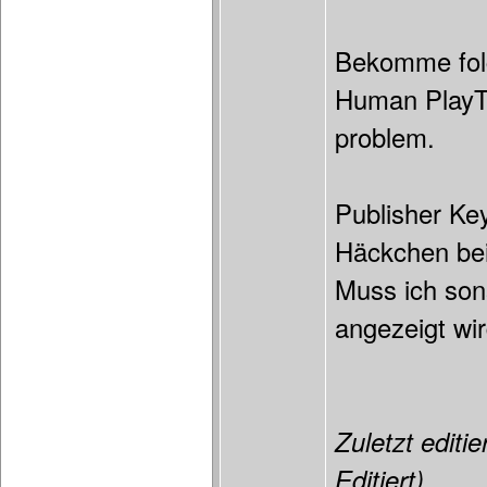
Bekomme folg
Human PlayTh
problem.
Publisher Ke
Häckchen bei
Muss ich son
angezeigt wi
Zuletzt editi
Editiert)