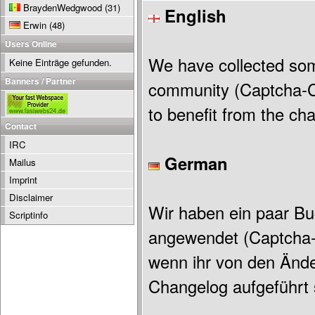
BraydenWedgwood
(31)
English
Erwin
(48)
Users Online
We have collected so
Keine Einträge gefunden.
Banners / Partner
community (Captcha-Cod
to benefit from the ch
Contact
IRC
German
Mailus
Imprint
Disclaimer
Wir haben ein paar B
Scriptinfo
angewendet (Captcha-C
wenn ihr von den Ände
Changelog aufgeführt 