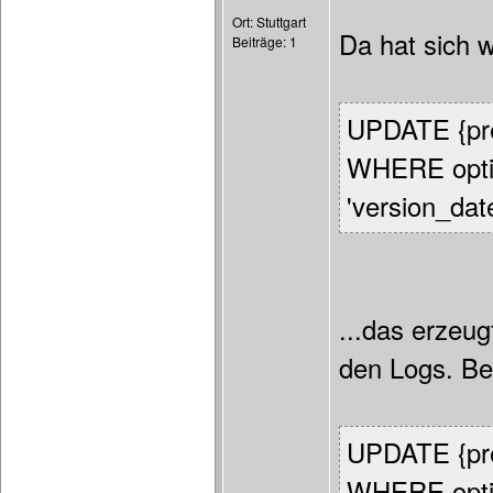
Ort: Stuttgart
Da hat sich w
Beiträge: 1
UPDATE {pre
WHERE opti
'version_date
...das erzeu
den Logs. Be
UPDATE {pre
WHERE opti