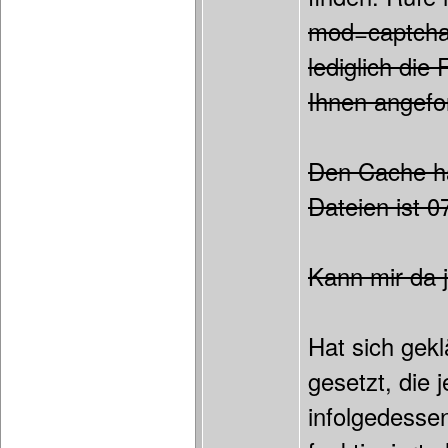
mod=captcha&
lediglich die
Ihnen angefor
Den Cache ha
Dateien ist 0
Kann mir da 
Hat sich gek
gesetzt, die
infolgedessen 