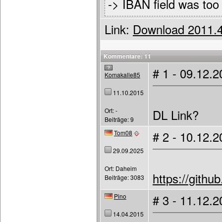
-> IBAN field was too 
Link:
Download 2011.4
Kommentare: 11
# 1 - 09.12.
Komakalle85
11.10.2015
Ort: -
DL Link?
Beiträge: 9
Tom08
# 2 - 10.12.
29.09.2025
Ort: Daheim
https://gith
Beiträge: 3083
Pino
# 3 - 11.12.
14.04.2015