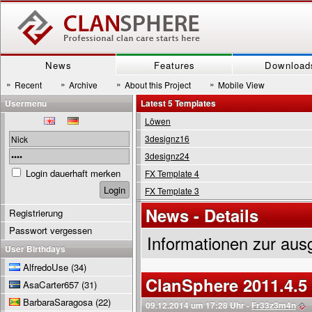
News
Features
Download
»
»
»
»
Recent
Archive
About this Project
Mobile View
Usermenu
Latest 5 Templates
Löwen
3designz16
3designz24
Login dauerhaft merken
FX Template 4
FX Template 3
News - Details
Registrierung
Passwort vergessen
Informationen zur aus
User Birthdays
AlfredoUse
(34)
ClanSphere 2011.4.5
AsaCarter657
(31)
BarbaraSaragosa
(22)
09.12.2014 um 17:28 Uhr -
Fr33z3m4n