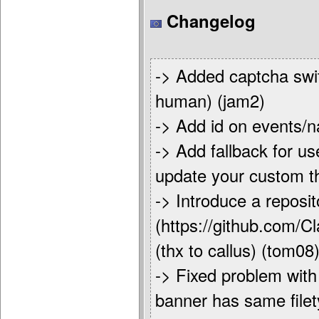
Changelog
-> Added captcha swi
human) (jam2)
-> Add id on events/n
-> Add fallback for u
update your custom t
-> Introduce a reposi
(https://github.com/C
(thx to callus) (tom08
-> Fixed problem with
banner has same file