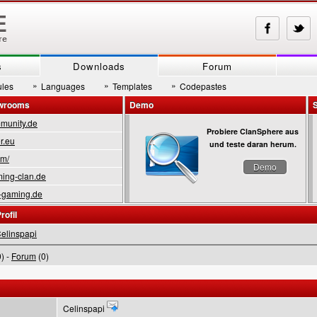
s
Downloads
Forum
»
»
»
les
Languages
Templates
Codepastes
owrooms
Demo
munity.de
Probiere ClanSphere aus
r.eu
und teste daran herum.
om/
Demo
ing-clan.de
-gaming.de
rofil
elinspapi
) -
Forum
(0)
Celinspapi