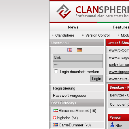
News
Feature
»
»
»
ClanSphere
Version Control
Modu
Usermenu
Latest 5 Sh
www.rp-Com
www.ansage
sortyx-lan.c
Login dauerhaft merken
www.stargam
www.natural
Benutzer - P
Registrierung
Passwort vergessen
Benutzer -
C
User Birthdays
Computer
(0
AlexandraMoose4
(19)
Person
bigbaba
(61)
CarrieDummer
(73)
Nick