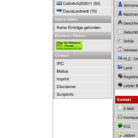
ColinAvh253511
(50)
Vornam
DaciaLardner8
(70)
Nachna
Users Online
Geschle
Keine Einträge gefunden.
Geburtsta
Banners / Partner
Größe
Adresse
Contact
PLZ - Or
IRC
Land
Mailus
Registrie
Imprint
Letzter 
Disclaimer
Scriptinfo
Kontakt
E-Mail
Homepa
ICQ
Jabber