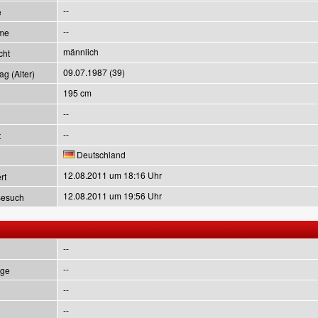
--
e
--
me
männlich
cht
09.07.1987 (39)
g (Alter)
195 cm
--
--
t
Deutschland
12.08.2011 um 18:16 Uhr
rt
12.08.2011 um 19:56 Uhr
Besuch
--
--
ge
--
--