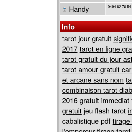
Handy
0494 82 70 54
Info
tarot jour gratuit
signif
2017
tarot en ligne gr
tarot gratuit du jour a
tarot amour gratuit ca
et arcane sans nom
t
combinaison tarot diab
2016 gratuit immediat
gratuit
jeu flash tarot
i
cabalistique pdf
tirage
l'empereur
tirage taro