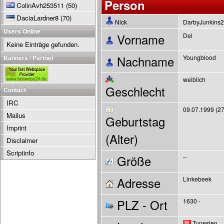
Person
ColinAvh253511
(50)
DaciaLardner8
(70)
Nick
DarbyJunkins
Users Online
Vorname
Del
Keine Einträge gefunden.
Banners / Partner
Nachname
Youngblood
weiblich
Geschlecht
Contact
IRC
09.07.1999 (27
Mailus
Geburtstag
Imprint
(Alter)
Disclaimer
Scriptinfo
Größe
--
Adresse
Linkebeek
PLZ - Ort
1630 -
Tunesien