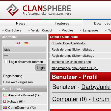
News
Features
Download
»
»
»
»
»
ClanSphere
Version Control
Modules
Languages
T
Usermenu
Latest 5 CodePaste
Counter Download-Traffic
Registrierungs Sicherheitsfrag..
Registrierungs Sicherheitsfrag..
Login dauerhaft merken
Template Switch in index.php
maps/manage.php Spalte fürs Sp..
Benutzer - Profil
Registrierung
Passwort vergessen
Benutzer -
DarbyJunk
User Birthdays
AlexandraMoose4
(19)
Computer
(0) -
Forum
bigbaba
(61)
CarrieDummer
(73)