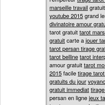
marseille travail
gratuit
youtube 2015
grand l
divinatoire amour gratu
tarot gratuit
tarot mars
gratuit
carte a
jouer ta
tarot persan tirage grat
tarot belline
tarot inter
amour gratuit
tarot mo
2015
facile
tirage taro
gratuits du jour
voyance
gratuit immediat
tirage
persan en ligne
jeux t